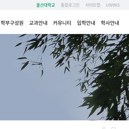
울산대학교
통합로그인
사이트맵
UWINS
학부구성원
교과안내
커뮤니티
입학안내
학사안내